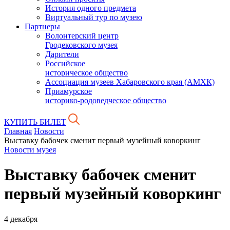
История одного предмета
Виртуальный тур по музею
Партнеры
Волонтерский центр
Гродековского музея
Дарители
Российское
историческое общество
Ассоциация музеев Хабаровского края (АМХК)
Приамурское
историко-родоведческое общество
КУПИТЬ БИЛЕТ
Главная
Новости
Выставку бабочек сменит первый музейный коворкинг
Новости музея
Выставку бабочек сменит
первый музейный коворкинг
4 декабря