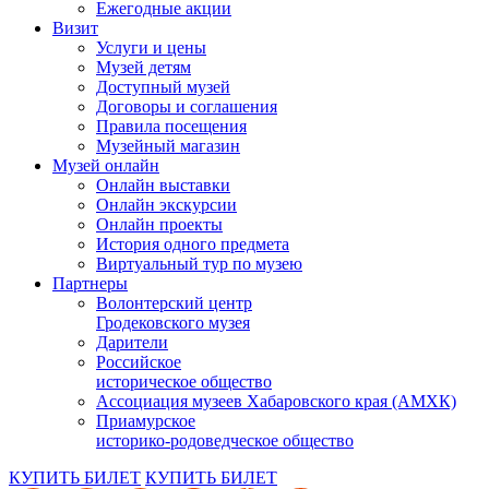
Ежегодные акции
Визит
Услуги и цены
Музей детям
Доступный музей
Договоры и соглашения
Правила посещения
Музейный магазин
Музей онлайн
Онлайн выставки
Онлайн экскурсии
Онлайн проекты
История одного предмета
Виртуальный тур по музею
Партнеры
Волонтерский центр
Гродековского музея
Дарители
Российское
историческое общество
Ассоциация музеев Хабаровского края (АМХК)
Приамурское
историко-родоведческое общество
КУПИТЬ БИЛЕТ
КУПИТЬ БИЛЕТ