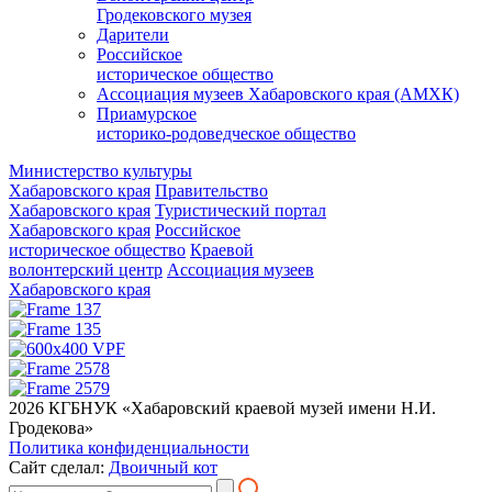
Гродековского музея
Дарители
Российское
историческое общество
Ассоциация музеев Хабаровского края (АМХК)
Приамурское
историко-родоведческое общество
Министерство культуры
Хабаровского края
Правительство
Хабаровского края
Туристический портал
Хабаровского края
Российское
историческое общество
Краевой
волонтерский центр
Ассоциация музеев
Хабаровского края
2026 КГБНУК «Хабаровский краевой музей имени Н.И.
Гродекова»
Политика конфиденциальности
Сайт сделал:
Двоичный кот