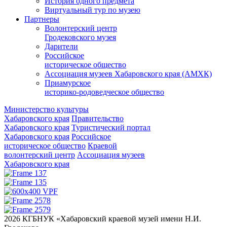
История одного предмета
Виртуальный тур по музею
Партнеры
Волонтерский центр
Гродековского музея
Дарители
Российское
историческое общество
Ассоциация музеев Хабаровского края (АМХК)
Приамурское
историко-родоведческое общество
Министерство культуры
Хабаровского края
Правительство
Хабаровского края
Туристический портал
Хабаровского края
Российское
историческое общество
Краевой
волонтерский центр
Ассоциация музеев
Хабаровского края
2026 КГБНУК «Хабаровский краевой музей имени Н.И.