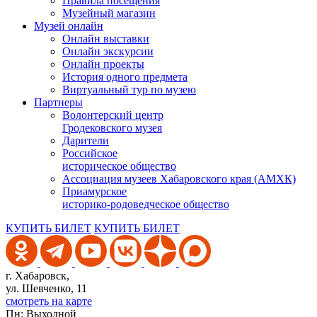
Правила посещения
Музейный магазин
Музей онлайн
Онлайн выставки
Онлайн экскурсии
Онлайн проекты
История одного предмета
Виртуальный тур по музею
Партнеры
Волонтерский центр
Гродековского музея
Дарители
Российское
историческое общество
Ассоциация музеев Хабаровского края (АМХК)
Приамурское
историко-родоведческое общество
КУПИТЬ БИЛЕТ
КУПИТЬ БИЛЕТ
г. Хабаровск,
ул. Шевченко, 11
смотреть на карте
Пн: Выходной