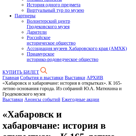
История одного предмета
Виртуальный тур по музею
Партнеры
Волонтерский центр
Гродековского музея
Дарители
Российское
историческое общество
Ассоциация музеев Хабаровского края (АМХК)
Приамурское
историко-родоведческое общество
КУПИТЬ БИЛЕТ
Главная
События и выставки
Выставки
АРХИВ
«Хабаровск и хабаровчане: история в открытках». К 165-
летию основания города. Из собраний Ю.А. Матюхина и
Гродековского музея
Выставки
Анонсы событий
Ежегодные акции
«Хабаровск и
хабаровчане: история в