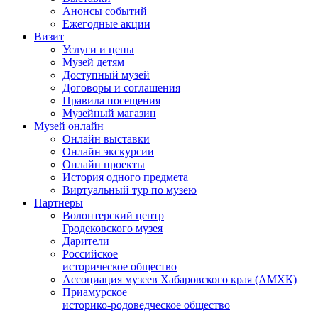
Анонсы событий
Ежегодные акции
Визит
Услуги и цены
Музей детям
Доступный музей
Договоры и соглашения
Правила посещения
Музейный магазин
Музей онлайн
Онлайн выставки
Онлайн экскурсии
Онлайн проекты
История одного предмета
Виртуальный тур по музею
Партнеры
Волонтерский центр
Гродековского музея
Дарители
Российское
историческое общество
Ассоциация музеев Хабаровского края (АМХК)
Приамурское
историко-родоведческое общество