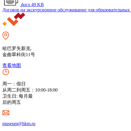
docx 49 KB
Договор на экскурсионное обслуживание для образовательных
哈巴罗失新克,
金曲翠科街11号
查看地图
周一：假日
从周二到周五：10:00-18:00
卫生日: 每月最
后的周五
museum@hkm.ru