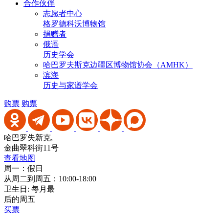
合作伙伴
志愿者中心
格罗德科沃博物馆
捐赠者
俄语
历史学会
哈巴罗夫斯克边疆区博物馆协会（AMHK）
滨海
历史与家谱学会
购票
购票
哈巴罗失新克,
金曲翠科街11号
查看地图
周一：假日
从周二到周五：10:00-18:00
卫生日: 每月最
后的周五
买票