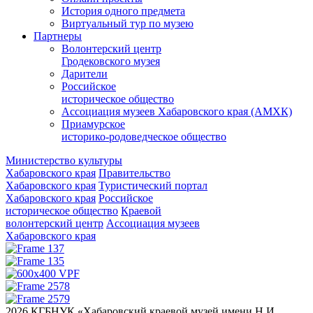
История одного предмета
Виртуальный тур по музею
Партнеры
Волонтерский центр
Гродековского музея
Дарители
Российское
историческое общество
Ассоциация музеев Хабаровского края (АМХК)
Приамурское
историко-родоведческое общество
Министерство культуры
Хабаровского края
Правительство
Хабаровского края
Туристический портал
Хабаровского края
Российское
историческое общество
Краевой
волонтерский центр
Ассоциация музеев
Хабаровского края
2026 КГБНУК «Хабаровский краевой музей имени Н.И.