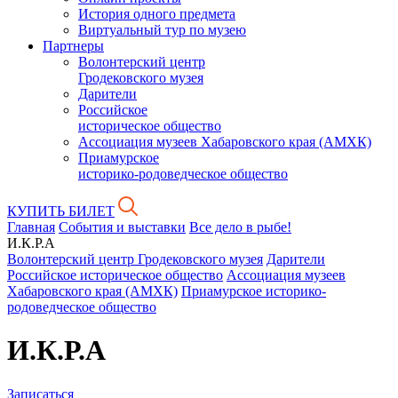
История одного предмета
Виртуальный тур по музею
Партнеры
Волонтерский центр
Гродековского музея
Дарители
Российское
историческое общество
Ассоциация музеев Хабаровского края (АМХК)
Приамурское
историко-родоведческое общество
КУПИТЬ БИЛЕТ
Главная
События и выставки
Все дело в рыбе!
И.К.Р.А
Волонтерский центр Гродековского музея
Дарители
Российское историческое общество
Ассоциация музеев
Хабаровского края (АМХК)
Приамурское историко-
родоведческое общество
И.К.Р.А
Записаться