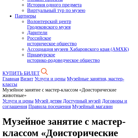
История одного предмета
Виртуальный тур по музею
Партнеры
Волонтерский центр
Гродековского музея
Дарители
Российское
историческое общество
Ассоциация музеев Хабаровского края (АМХК)
Приамурское
историко-родоведческое общество
КУПИТЬ БИЛЕТ
Главная
Визит
Услуги и цены
Музейные занятия, мастер-
классы
Музейное занятие с мастер-классом «Доисторические
животные»
Услуги и цены
Музей детям
Доступный музей
Договоры и
соглашения
Правила посещения
Музейный магазин
Музейное занятие с мастер-
классом «Доисторические