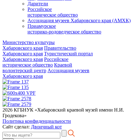
Дарители
Российское
историческое общество
Ассоциация музеев Хабаровского края (АМХК)
Приамурское
историко-родоведческое общество
Министерство культуры
Хабаровского края
Правительство
Хабаровского края
Туристический портал
Хабаровского края
Российское
историческое общество
Краевой
волонтерский центр
Ассоциация музеев
Хабаровского края
2026 КГБНУК «Хабаровский краевой музей имени Н.И.
Гродекова»
Политика конфиденциальности
Сайт сделал:
Двоичный кот