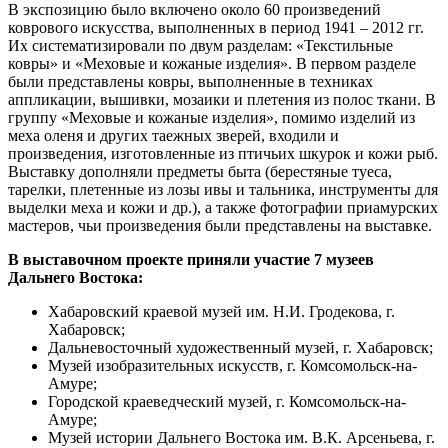
В экспозицию было включено около 60 произведений
коврового искусства, выполненных в период 1941 – 2012 гг.
Их систематизировали по двум разделам: «Текстильные
ковры» и «Меховые и кожаные изделия». В первом разделе
были представлены ковры, выполненные в техниках
аппликации, вышивки, мозаики и плетения из полос ткани. В
группу «Меховые и кожаные изделия», помимо изделий из
меха оленя и других таежных зверей, входили и
произведения, изготовленные из птичьих шкурок и кожи рыб.
Выставку дополняли предметы быта (берестяные туеса,
тарелки, плетенные из лозы ивы и тальника, инструменты для
выделки меха и кожи и др.), а также фотографии приамурских
мастеров, чьи произведения были представлены на выставке.
В выставочном проекте приняли участие 7 музеев
Дальнего Востока:
Хабаровский краевой музей им. Н.И. Гродекова, г.
Хабаровск;
Дальневосточный художественный музей, г. Хабаровск;
Музей изобразительных искусств, г. Комсомольск-на-
Амуре;
Городской краеведческий музей, г. Комсомольск-на-
Амуре;
Музей истории Дальнего Востока им. В.К. Арсеньева, г.