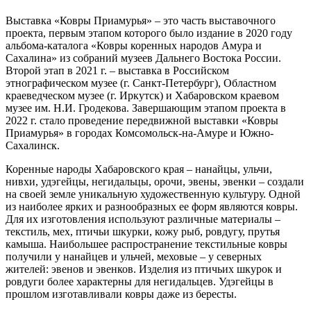
Выставка «Ковры Приамурья» – это часть выставочного
проекта, первым этапом которого было издание в 2020 году
альбома-каталога «Ковры коренных народов Амура и
Сахалина» из собраний музеев Дальнего Востока России.
Второй этап в 2021 г. – выставка в Российском
этнографическом музее (г. Санкт-Петербург), Областном
краеведческом музее (г. Иркутск) и Хабаровском краевом
музее им. Н.И. Гродекова. Завершающим этапом проекта в
2022 г. стало проведение передвижной выставки «Ковры
Приамурья» в городах Комсомольск-на-Амуре и Южно-
Сахалинск.
Коренные народы Хабаровского края – нанайцы, ульчи,
нивхи, удэгейцы, негидальцы, орочи, эвены, эвенки – создали
на своей земле уникальную художественную культуру. Одной
из наиболее ярких и разнообразных ее форм являются ковры.
Для их изготовления используют различные материалы –
текстиль, мех, птичьи шкурки, кожу рыб, ровдугу, прутья
камыша. Наибольшее распространение текстильные ковры
получили у нанайцев и ульчей, меховые – у северных
жителей: эвенов и эвенков. Изделия из птичьих шкурок и
ровдуги более характерны для негидальцев. Удэгейцы в
прошлом изготавливали ковры даже из бересты.