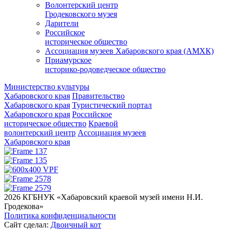
Волонтерский центр
Гродековского музея
Дарители
Российское
историческое общество
Ассоциация музеев Хабаровского края (АМХК)
Приамурское
историко-родоведческое общество
Министерство культуры
Хабаровского края
Правительство
Хабаровского края
Туристический портал
Хабаровского края
Российское
историческое общество
Краевой
волонтерский центр
Ассоциация музеев
Хабаровского края
2026 КГБНУК «Хабаровский краевой музей имени Н.И.
Гродекова»
Политика конфиденциальности
Сайт сделал:
Двоичный кот