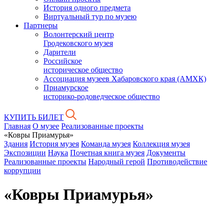
История одного предмета
Виртуальный тур по музею
Партнеры
Волонтерский центр
Гродековского музея
Дарители
Российское
историческое общество
Ассоциация музеев Хабаровского края (АМХК)
Приамурское
историко-родоведческое общество
КУПИТЬ БИЛЕТ
Главная
О музее
Реализованные проекты
«Ковры Приамурья»
Здания
История музея
Команда музея
Коллекция музея
Экспозиции
Наука
Почетная книга музея
Документы
Реализованные проекты
Народный герой
Противодействие
коррупции
«Ковры Приамурья»