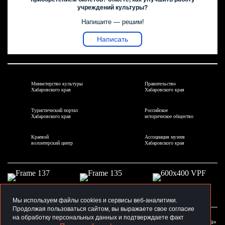
учреждений культуры?
Напишите — решим!
Написать
Министерство культуры
Правительство
Хабаровского края
Хабаровского края
Туристический портал
Российское
Хабаровского края
историческое общество
Краевой
Ассоциация музеев
волонтерский центр
Хабаровского края
Мы используем файлы cookies и сервисы веб-аналитики.
Продолжая пользоваться сайтом, вы выражаете свое согласие
на обработку персональных данных и подтверждаете факт
2026 КГБНУК «Хабаровский краевой музей имени Н.И. Гродекова»