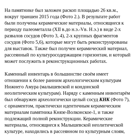
КУПИТЬ БИЛЕТ
На памятнике был заложен раскоп площадью 26 кв.м.,
вокруг траншеи 2015 года (Фото 2.). В результате работ
были получены керамические материалы, относящиеся к
периоду палеометалла (XII в.до н.э.-Vв. Н.э.) в виде 2-х
развалов сосудов (Фото 3, 4), 2-х крупных фрагментов
сосудов (Фото 5,6), которые могут быть реконструированы
для выставок. Также был получен керамический материал,
г. Хабаровск,
Пн: Выходной
рассеянный по культуросодержащим горизонтам, и который
ул. Шевченко, 11
Вт–Вс: 10:00–18:00
может послужить в реконструкционных работах.
смотреть на карте
Санитарный день:
последняя пятница
Каменный инвентарь в большинстве своём имеет
месяца
отношении к более ранним археологическим культурам
Нижнего Амура (малышевской и кондонской
неолитическим культурам). Наряду с каменным инвентарём
был обнаружен археологически целый сосуд
КНК
(Фото 7),
с орнаментом, практически идентичным керамическим
материалам памятника Князе-Волконское-1, и также
подлежащий полной реконструкции. Керамические
материалы, относящиеся к Малышевской неолитической
культуре, находились в рассеянном по культурным слоям,