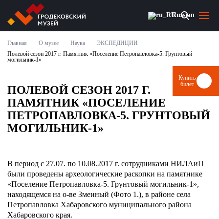
Russian
Главная
О музее
Наука
ЭКСПЕДИЦИИ
О МУЗЕЕ
Полевой сезон 2017 г. Памятник «Поселение Петропавловка-5. Грунтовый
могильник-1»
НОВОСТИ
Купить
билет
ПОЛЕВОЙ СЕЗОН 2017 Г.
СОБЫТИЯ И ВЫСТАВКИ
ПАМЯТНИК «ПОСЕЛЕНИЕ
ПЕТРОПАВЛОВКА-5. ГРУНТОВЫЙ
ВИЗИТ
МОГИЛЬНИК-1»
МУЗЕЙ ОНЛАЙН
В период с 27.07. по 10.08.2017 г. сотрудниками НИЛАиП
ПАРТНЕРЫ
были проведены археологические раскопки на памятнике
«Поселение Петропавловка-5. Грунтовый могильник-1»,
находящемся на о-ве Змеиный (Фото 1.), в районе села
Петропавловка Хабаровского муниципального района
КУПИТЬ БИЛЕТ
Хабаровского края.