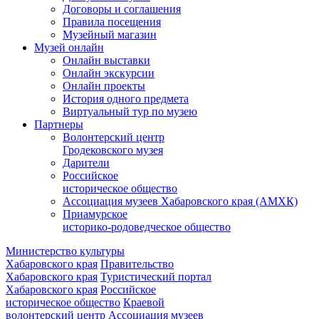
Договоры и соглашения
Правила посещения
Музейный магазин
Музей онлайн
Онлайн выставки
Онлайн экскурсии
Онлайн проекты
История одного предмета
Виртуальный тур по музею
Партнеры
Волонтерский центр
Гродековского музея
Дарители
Российское
историческое общество
Ассоциация музеев Хабаровского края (АМХК)
Приамурское
историко-родоведческое общество
Министерство культуры
Хабаровского края
Правительство
Хабаровского края
Туристический портал
Хабаровского края
Российское
историческое общество
Краевой
волонтерский центр
Ассоциация музеев