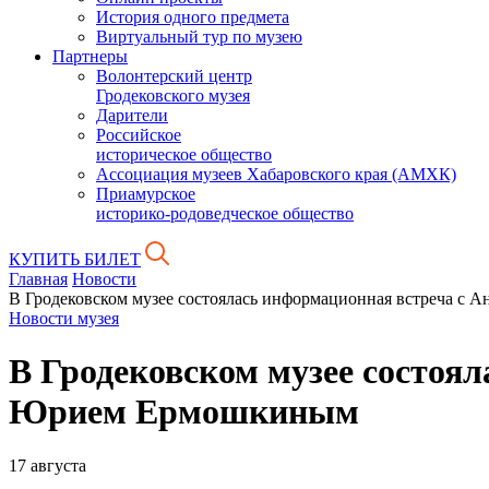
История одного предмета
Виртуальный тур по музею
Партнеры
Волонтерский центр
Гродековского музея
Дарители
Российское
историческое общество
Ассоциация музеев Хабаровского края (АМХК)
Приамурское
историко-родоведческое общество
КУПИТЬ БИЛЕТ
Главная
Новости
В Гродековском музее состоялась информационная встреча с
Новости музея
В Гродековском музее состоя
Юрием Ермошкиным
17 августа