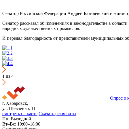
Сенатор Российской Федерации Андрей Базилевский и министр
Сенатор рассказал об изменениях в законодательстве в област
народных художественных промыслов.
И передал благодарность от представителей муниципальных обр
1
из 4
Опрос о 
г. Хабаровск,
ул. Шевченко, 11
смотреть на карте
Скачать реквизиты
Пн: Выходной
Вт–Вс: 10:00–18:00