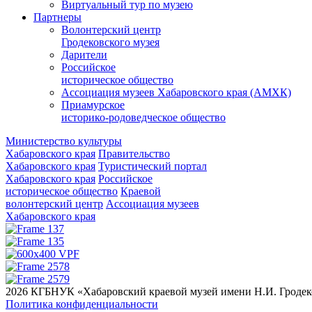
Виртуальный тур по музею
Партнеры
Волонтерский центр
Гродековского музея
Дарители
Российское
историческое общество
Ассоциация музеев Хабаровского края (АМХК)
Приамурское
историко-родоведческое общество
Министерство культуры
Хабаровского края
Правительство
Хабаровского края
Туристический портал
Хабаровского края
Российское
историческое общество
Краевой
волонтерский центр
Ассоциация музеев
Хабаровского края
2026 КГБНУК «Хабаровский краевой музей имени Н.И. Гродек
Политика конфиденциальности