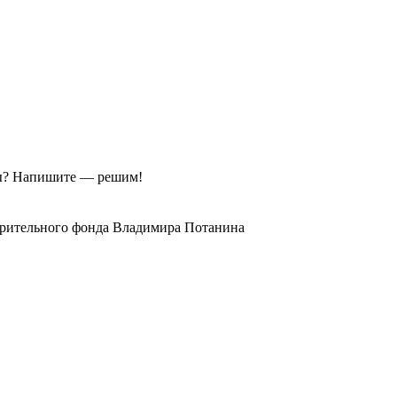
ы?
Напишите — решим!
орительного фонда Владимира Потанина