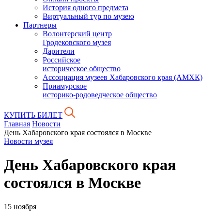
История одного предмета
Виртуальный тур по музею
Партнеры
Волонтерский центр
Гродековского музея
Дарители
Российское
историческое общество
Ассоциация музеев Хабаровского края (АМХК)
Приамурское
историко-родоведческое общество
КУПИТЬ БИЛЕТ
Главная
Новости
День Хабаровского края состоялся в Москве
Новости музея
День Хабаровского края
состоялся в Москве
15 ноября