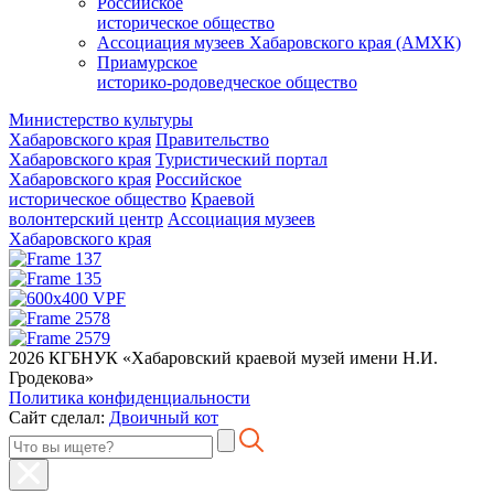
Российское
историческое общество
Ассоциация музеев Хабаровского края (АМХК)
Приамурское
историко-родоведческое общество
Министерство культуры
Хабаровского края
Правительство
Хабаровского края
Туристический портал
Хабаровского края
Российское
историческое общество
Краевой
волонтерский центр
Ассоциация музеев
Хабаровского края
2026 КГБНУК «Хабаровский краевой музей имени Н.И.
Гродекова»
Политика конфиденциальности
Сайт сделал:
Двоичный кот