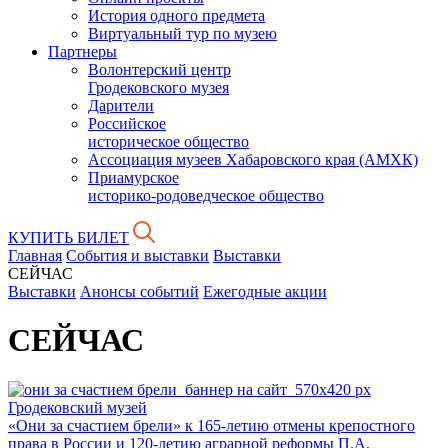
История одного предмета
Виртуальный тур по музею
Партнеры
Волонтерский центр
Гродековского музея
Дарители
Российское
историческое общество
Ассоциация музеев Хабаровского края (АМХК)
Приамурское
историко-родоведческое общество
КУПИТЬ БИЛЕТ
Главная
События и выставки
Выставки
СЕЙЧАС
Выставки
Анонсы событий
Ежегодные акции
СЕЙЧАС
Гродековский музей
«Они за счастием брели» к 165-летию отмены крепостного
права в России и 120-летию аграрной реформы П.А.