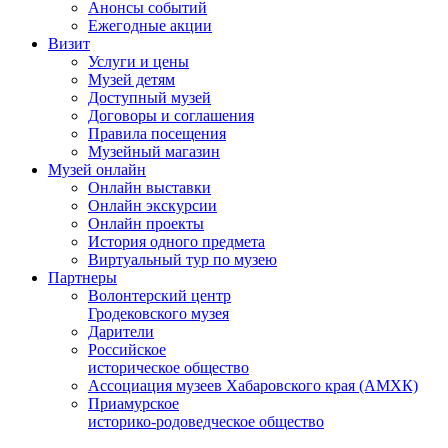
Анонсы событий
Ежегодные акции
Визит
Услуги и цены
Музей детям
Доступный музей
Договоры и соглашения
Правила посещения
Музейный магазин
Музей онлайн
Онлайн выставки
Онлайн экскурсии
Онлайн проекты
История одного предмета
Виртуальный тур по музею
Партнеры
Волонтерский центр
Гродековского музея
Дарители
Российское
историческое общество
Ассоциация музеев Хабаровского края (АМХК)
Приамурское
историко-родоведческое общество