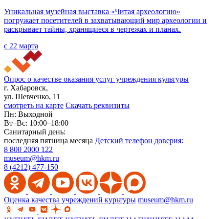
Уникальная музейная выставка «Читая археологию»
погружает посетителей в захватывающий мир археологии и
раскрывает тайны, хранящиеся в чертежах и планах.
с 22 марта
Опрос о качестве оказания услуг учреждения культуры
г. Хабаровск,
ул. Шевченко, 11
смотреть на карте
Скачать реквизиты
Пн: Выходной
Вт–Вс: 10:00–18:00
Санитарный день:
последняя пятница месяца
Детский телефон доверия:
8 800 2000 122
museum@hkm.ru
8 (4212) 477-150
Оценка качества учреждений курьтуры
museum@hkm.ru