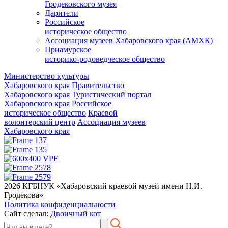
Гродековского музея
Дарители
Российское
историческое общество
Ассоциация музеев Хабаровского края (АМХК)
Приамурское
историко-родоведческое общество
Министерство культуры
Хабаровского края
Правительство
Хабаровского края
Туристический портал
Хабаровского края
Российское
историческое общество
Краевой
волонтерский центр
Ассоциация музеев
Хабаровского края
2026 КГБНУК «Хабаровский краевой музей имени Н.И.
Гродекова»
Политика конфиденциальности
Сайт сделал:
Двоичный кот