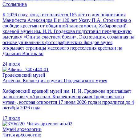
Столыпина
К 2026 году, когда исполняется 165 лет со дня подписания
Манифеста Александра II и 120 лет Указу П.А. Столыпина о
свободе крестьян от общинной зависимости, Хабаровский
краевой музей им. Н.И. Гродекова подготовил передвижную
выставку «Они за счастием брели». Экспозиция, созданная на
основе уникальных фотографических фондов музея,
открывает страницы массового переселения крестьян на
Дальний Восток во
24 июля
Гродековский музей
Арсенал. Коллекция оружия Гродековского музея
Хабаровский краевой музей им. Н. И. Гродекова приглашает
на выставку «Арсенал. Коллекция оружия Гродековского
музея», которая откроется 17 июля 2026 года и продлится до 4
октября 2026 года
17 июля
Музей археологии
Читая археологию