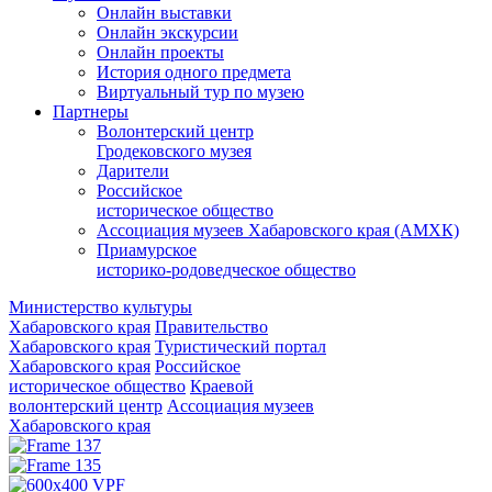
Онлайн выставки
Онлайн экскурсии
Онлайн проекты
История одного предмета
Виртуальный тур по музею
Партнеры
Волонтерский центр
Гродековского музея
Дарители
Российское
историческое общество
Ассоциация музеев Хабаровского края (АМХК)
Приамурское
историко-родоведческое общество
Министерство культуры
Хабаровского края
Правительство
Хабаровского края
Туристический портал
Хабаровского края
Российское
историческое общество
Краевой
волонтерский центр
Ассоциация музеев
Хабаровского края