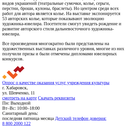
видов украшений (театральные сумочки, колье, серьги,
перстни, броши, кулоны, браслеты). Но центром среди всех
работ для автора является колье. На выставке экспонируется
53 авторских колье, которые показывают эволюцию
художника-ювелира. Посетители смогут увидеть рождение и
развитие авторского стиля дальневосточного художника-
ювелира.
Все произведения многократно были представлены на
художественных выставках различного уровня, многие из них
получили призы и были отмечены дипломами ювелирных
конкурсов.
Опрос о качестве оказания услуг учреждения культуры
г. Хабаровск,
ул. Шевченко, 11
смотреть на карте
Скачать реквизиты
Пн: Выходной
Вт–Вс: 10:00–18:00
Санитарный день:
последняя пятница месяца
Детский телефон доверия:
8 800 2000 122