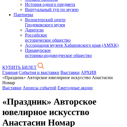
История одного предмета
Виртуальный тур по музею
Партнеры
Волонтерский центр
Гродековского музея
Дарители
Российское
историческое общество
Ассоциация музеев Хабаровского края (АМХК)
Приамурское
историко-родоведческое общество
КУПИТЬ БИЛЕТ
Главная
События и выставки
Выставки
АРХИВ
«Праздник» Авторское ювелирное искусство Анастасии
Номар
Выставки
Анонсы событий
Ежегодные акции
«Праздник» Авторское
ювелирное искусство
Анастасии Номар