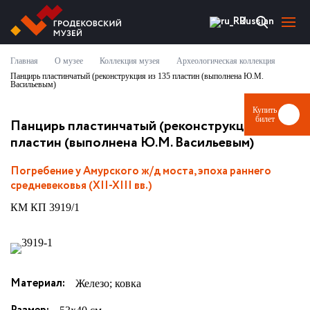
Russian
Главная
О музее
Коллекция музея
Археологическая коллекция
О МУЗЕЕ
Панцирь пластинчатый (реконструкция из 135 пластин (выполнена Ю.М.
Васильевым)
НОВОСТИ
Купить
билет
Панцирь пластинчатый (реконструкция из 135
СОБЫТИЯ И ВЫСТАВКИ
пластин (выполнена Ю.М. Васильевым)
ВИЗИТ
Погребение у Амурского ж/д моста, эпоха раннего
средневековья (XII-XIII вв.)
МУЗЕЙ ОНЛАЙН
КМ КП 3919/1
ПАРТНЕРЫ
Материал:
Железо; ковка
КУПИТЬ БИЛЕТ