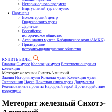
История одного предмета
Виртуальный тур по музею
Партнеры
Волонтерский центр
Гродековского музея
Дарители
Российское
историческое общество
Ассоциация музеев Хабаровского края (АМХК)
Приамурское
историко-родоведческое общество
КУПИТЬ БИЛЕТ
Главная
О музее
Коллекция музея
Естественнонаучная
коллекция
Метеорит железный Сихотэ-Алинский
Здания
История музея
Команда музея
Коллекция музея
Экспозиции
Наука
Почетная книга музея
Документы
Реализованные проекты
Народный герой
Противодействие
коррупции
Метеорит железный Сихотэ-