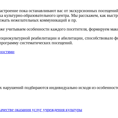
настроение пока останавливают вас от экскурсионных посещений
а культурно-образовательного центра. Мы расскажем, как выстр
бежать нежелательных коммуникаций и пр.
же учитываем особенности каждого посетителя, формируем мак
 социокультурной реабилитации и абилитации, способствовало 
 программу систематических посещений.
нностями
 нарушений подбираются индивидуально исходя из особенносте
качестве оказания услуг учреждения культуры