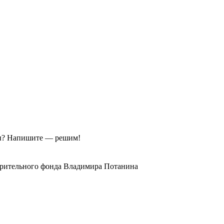
ы?
Напишите — решим!
орительного фонда Владимира Потанина