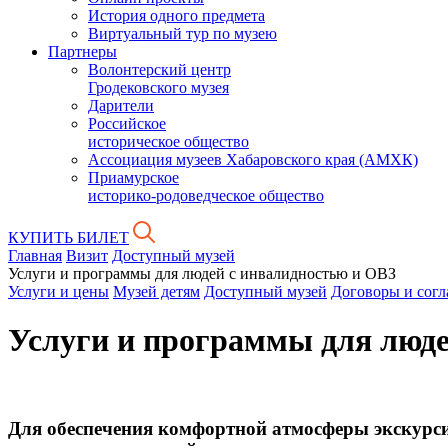
История одного предмета
Виртуальный тур по музею
Партнеры
Волонтерский центр
Гродековского музея
Дарители
Российское
историческое общество
Ассоциация музеев Хабаровского края (АМХК)
Приамурское
историко-родоведческое общество
КУПИТЬ БИЛЕТ
Главная
Визит
Доступный музей
Услуги и программы для людей с инвалидностью и ОВЗ
Услуги и цены
Музей детям
Доступный музей
Договоры и сог
Услуги и программы для люде
Для обеспечения комфортной атмосферы экскурсии