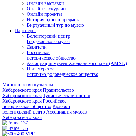
Онлайн выставки
Онлайн экскурсии
Онлайн проекты
История одного предмета
Виртуальный тур по музею
Партнеры
Волонтерский центр
Гродековского музея
Дарители
Российское
историческое общество
Ассоциация музеев Хабаровского края (АМХК)
Приамурское
историко-родоведческое общество
Министерство культуры
Хабаровского края
Правительство
Хабаровского края
Туристический портал
Хабаровского края
Российское
историческое общество
Краевой
волонтерский центр
Ассоциация музеев
Хабаровского края