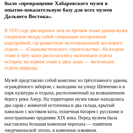
было «превращение Хабаровского музея в
КУПИТЬ БИЛЕТ
опытно‑показательную базу для всех музеев
Дальнего Востока».
В 1935 году два верхних зала на третьем этаже здания музея
соединили между собой специально построенной
надстройкой, где разместили экспозиционный зал нового
отдела — «Социалистического строительства». На втором
г. Хабаровск,
Пн: Выходной
этаже в трёх залах располагались экспозиции отдела
ул. Шевченко, 11
Вт–Вс: 10:00–18:00
истории, на первом этаже в двух залах — экспозиции
смотреть на карте
Санитарный день:
отдела природы.
последняя пятница
месяца
Музей представлял собой комплекс из трёхэтажного здания,
ограждённого забором, с выходами на улицу Шевченко и в
парк культуры и отдыха, расположенный на возвышенном
берегу реки Амур. На территории музея также находились
два сарая с комнатой истопника и два склада, крытый
павильон с костяком кита, пушечная батарея с русскими и
иностранными орудиями XIX века. Перед музеем была
выставлена большая каменная черепаха — памятник
чжурчженьской эпохи, и каменные изваяния.