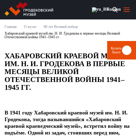
Russian
Главная
О музее
80 лет Великой победе
О МУЗЕЕ
Хабаровский краевой музей им. Н. И. Гродекова в первые месяцы Великой
Отечественной войны 1941–1945 гг.
НОВОСТИ
Купить
билет
ХАБАРОВСКИЙ КРАЕВОЙ МУЗЕЙ
СОБЫТИЯ И ВЫСТАВКИ
ИМ. Н. И. ГРОДЕКОВА В ПЕРВЫЕ
МЕСЯЦЫ ВЕЛИКОЙ
ВИЗИТ
ОТЕЧЕСТВЕННОЙ ВОЙНЫ 1941–
1945 ГГ.
МУЗЕЙ ОНЛАЙН
ПАРТНЕРЫ
В 1941 году Хабаровский краевой музей им. Н. И.
Гродекова, тогда называвшийся «Хабаровский
краевой краеведческий музей», встретил войну на
КУПИТЬ БИЛЕТ
подъёме. Одной из задач, стоявших перед ним,