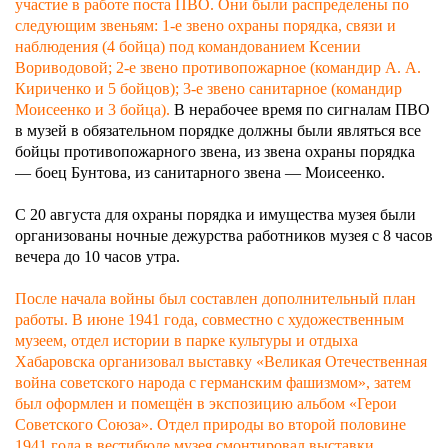
участие в работе поста ПВО. Они были распределены по
следующим звеньям: 1‑е звено охраны порядка, связи и
наблюдения (4 бойца) под командованием Ксении
Вориводовой; 2‑е звено противопожарное (командир А. А.
Кириченко и 5 бойцов); 3‑е звено санитарное (командир
Моисеенко и 3 бойца).
В нерабочее время по сигналам ПВО
в музей в обязательном порядке должны были являться все
бойцы противопожарного звена, из звена охраны порядка
— боец Бунтова, из санитарного звена — Моисеенко.
С 20 августа для охраны порядка и имущества музея были
организованы ночные дежурства работников музея с 8 часов
вечера до 10 часов утра.
После начала войны был составлен дополнительный план
работы. В июне 1941 года, совместно с художественным
музеем, отдел истории в парке культуры и отдыха
Хабаровска организовал выставку «Великая Отечественная
война советского народа с германским фашизмом», затем
был оформлен и помещён в экспозицию альбом «Герои
Советского Союза». Отдел природы во второй половине
1941 года в вестибюле музея смонтировал выставки