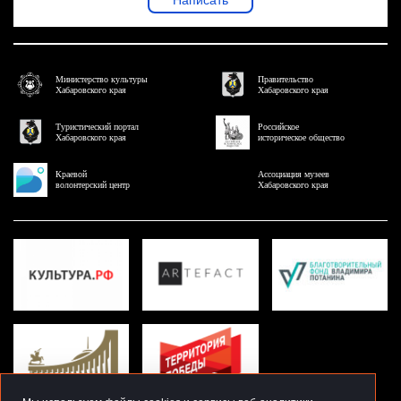
Написать
Министерство культуры
Правительство
Хабаровского края
Хабаровского края
Туристический портал
Российское
Хабаровского края
историческое общество
Краевой
Ассоциация музеев
волонтерский центр
Хабаровского края