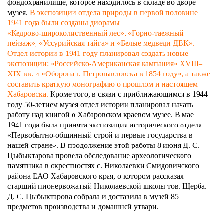
фондохранилище, которое находилось в складе во дворе
музея.
В экспозиции отдела природы в первой половине
1941 года были созданы диорамы
«Кедрово‑широколиственный лес», «Горно‑таежный
пейзаж», «Уссурийская тайга» и «Белые медведи ДВК».
Отдел истории в 1941 году планировал создать новые
экспозиции: «Российско‑Американская кампания» XVIII–
XIX вв. и «Оборона г. Петропавловска в 1854 году», а также
составить краткую монографию о прошлом и настоящем
Хабаровска.
Кроме того, в связи с приближающимся в 1944
году 50‑летием музея отдел истории планировал начать
работу над книгой о Хабаровском краевом музее. В мае
1941 года была принята экспозиция исторического отдела
«Первобытно‑общинный строй и первые государства в
нашей стране». В продолжение этой работы 8 июня Д. С.
Цыбыктарова провела обследование археологического
памятника в окрестностях с. Николаевки Смидовичского
района ЕАО Хабаровского края, о котором рассказал
старший пионервожатый Николаевской школы тов. Щерба.
Д. С. Цыбыктарова собрала и доставила в музей 85
предметов производства и домашней утвари.