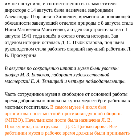
им не поступило, и соответственно и. о. заместителя
директора с 14 августа была назначена завфондами
Александра Георгиевна Зинкевич; временно исполняющей
обязанности заведующей отделом природы с 8 августа стала
Нина Матвеевна Моисеенко, а отдел соцстроительства с 1
августа 1941 года вошёл в состав отдела истории. Зав
отделом истории осталась Д. С. Цыбыктарова, под чьим
руководством стала работать старший научный работник Л.
В. Проскурина.
В августе по сокращению штата музея были уволены
шофёр М. З. Бирюков, лаборант художественной
мастерской Е. А. Теплицкий и четыре наблюдательницы.
Часть сотрудников музея в свободное от основной работы
время добровольно пошла на курсы медсестёр и работала в
местных госпиталях.
В самом музее 4 июля был
организован пост местной противовоздушной обороны
(МПВО). Начальником поста была назначена Л. В.
Проскурина, политруком — Д. С. Цыбыктарова. Все
работники музея в рабочее время должны были принимать