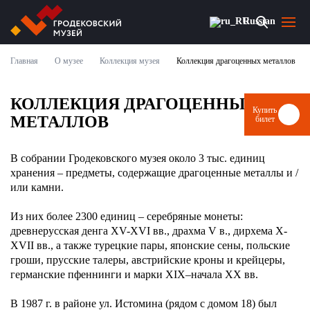
Russian
Главная
О музее
Коллекция музея
Коллекция драгоценных металлов
О МУЗЕЕ
КОЛЛЕКЦИЯ ДРАГОЦЕННЫХ
НОВОСТИ
Купить
МЕТАЛЛОВ
билет
СОБЫТИЯ И ВЫСТАВКИ
В собрании Гродековского музея около 3 тыс. единиц
ВИЗИТ
хранения – предметы, содержащие драгоценные металлы и /
или камни.
МУЗЕЙ ОНЛАЙН
Из них более 2300 единиц – серебряные монеты:
древнерусская денга ХV-XVI вв., драхма V в., дирхема X-
ПАРТНЕРЫ
XVII вв., а также турецкие пары, японские сены, польские
гроши, прусские талеры, австрийские кроны и крейцеры,
германские пфеннинги и марки XIX–начала ХХ вв.
КУПИТЬ БИЛЕТ
В 1987 г. в районе ул. Истомина (рядом с домом 18) был