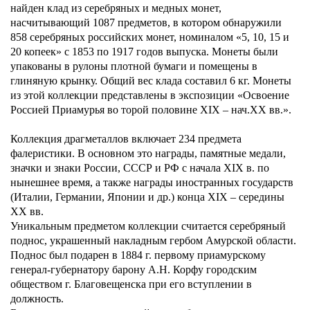
найден клад из серебряных и медных монет,
КУПИТЬ БИЛЕТ
насчитывающий 1087 предметов, в котором обнаружили
858 серебряных российских монет, номиналом «5, 10, 15 и
20 копеек» с 1853 по 1917 годов выпуска. Монеты были
упакованы в рулоны плотной бумаги и помещены в
глиняную крынку. Общий вес клада составил 6 кг. Монеты
из этой коллекции представлены в экспозиции «Освоение
Россией Приамурья во торой половине XIX – нач.XX вв.».
г. Хабаровск,
Пн: Выходной
ул. Шевченко, 11
Вт–Вс: 10:00–18:00
Коллекция драгметаллов включает 234 предмета
смотреть на карте
Санитарный день:
фалеристики. В основном это награды, памятные медали,
последняя пятница
значки и знаки России, СССР и РФ с начала XIX в. по
месяца
нынешнее время, а также награды иностранных государств
(Италии, Германии, Японии и др.) конца XIX – середины
ХХ вв.
Уникальным предметом коллекции считается серебряный
поднос, украшенный накладным гербом Амурской области.
Поднос был подарен в 1884 г. первому приамурскому
генерал-губернатору барону А.Н. Корфу городским
обществом г. Благовещенска при его вступлении в
должность.