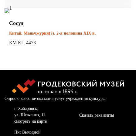
Сосуд
Китай, Маньчжурия(?). 2-я половина XIX в.
КМ КП 4473
Опрос о качестве оказания услуг учреждения культуры
г. Хабаровск,
ул. Шевченко, 11
Скачать реквизиты
смотреть на карте
Пн: Выходной