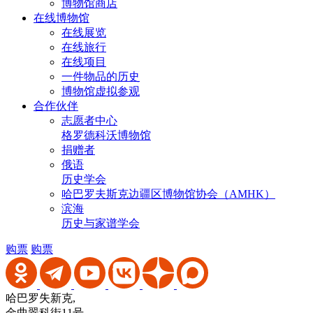
博物馆商店
在线博物馆
在线展览
在线旅行
在线项目
一件物品的历史
博物馆虚拟参观
合作伙伴
志愿者中心
格罗德科沃博物馆
捐赠者
俄语
历史学会
哈巴罗夫斯克边疆区博物馆协会（AMHK）
滨海
历史与家谱学会
购票
购票
哈巴罗失新克,
金曲翠科街11号