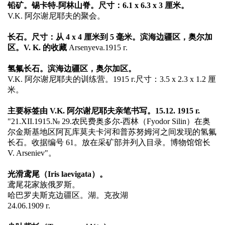
铅矿。锡卡特-阿林山脊。尺寸：6.1 x 6.3 x 3 厘米。
V.K. 阿尔谢尼耶夫的聚会。
长石。尺寸：从 4 x 4 厘米到 5 毫米。滨海边疆区，奥尔加
区。V. K. 的收藏
Arsenyeva.1915 г.
氢氟长石。滨海边疆区，奥尔加区。
V.K. 阿尔谢尼耶夫的训练营。1915 г.尺寸：3.5 x 2.3 x 1.2 厘
米。
主要标签由 V.K. 阿尔谢尼耶夫亲笔书写。15.12. 1915 г.
"21.XII.1915.№ 29.农民费奥多尔-西林（Fyodor Silin）在奥
尔金斯基地区阿瓦库莫夫卡河和普苏努姆河之间发现的氢氟
长石。收据编号 61。放在采矿部并列入目录。博物馆馆长
V. Arseniev"。
光滑鸢尾（Iris laevigata）。
鸢尾花家族俄罗斯。
哈巴罗夫斯克边疆区。湖。克孜湖
24.06.1909 г.