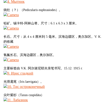
购票
病灶（？）（Pedicularis euphrasiodes）。
铅矿。锡卡特-阿林山脊。尺寸：6.1 x 6.3 x 3 厘米。
长石。尺寸：从 4 x 4 厘米到 5 毫米。滨海边疆区，奥尔加区。V. K.
哈巴罗失新克,
周一：假日
的收藏
金曲翠科街11号
从周二到周五：10:00-
查看地图
18:00
氢氟长石。滨海边疆区，奥尔加区。
卫生日: 每月最
后的周五
主要标签由 V.K. 阿尔谢尼耶夫亲笔书写。15.12. 1915 г.
光滑鸢尾（Iris laevigata）。
尖叶紫杉（Taxus cuspidáta）