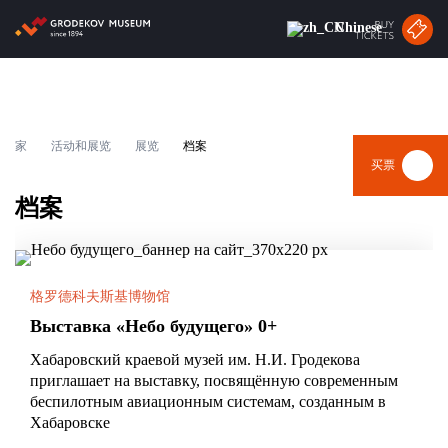
Chinese
关于博物馆
家
活动和展览
展览
档案
消息
买票
活动和展览
档案
访问
在线博物馆
格罗德科夫斯基博物馆
Выставка «Небо будущего» 0+
合作伙伴
Хабаровский краевой музей им. Н.И. Гродекова
приглашает на выставку, посвящённую современным
беспилотным авиационным системам, созданным в
Хабаровске
购票