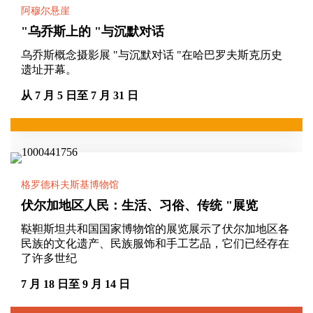
阿穆尔悬崖
"乌乔斯上的 "与沉默对话
乌乔斯概念摄影展 "与沉默对话 "在哈巴罗夫斯克历史
遗址开幕。
从 7 月 5 日至 7 月 31 日
格罗德科夫斯基博物馆
伏尔加地区人民：生活、习俗、传统 "展览
鞑靼斯坦共和国国家博物馆的展览展示了伏尔加地区各
民族的文化遗产、民族服饰和手工艺品，它们已经存在
了许多世纪
7 月 18 日至 9 月 14 日