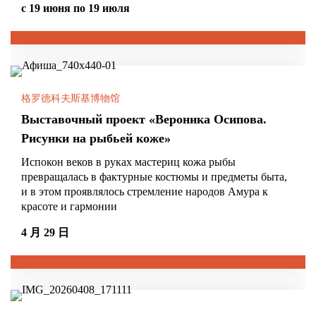
с 19 июня по 19 июля
购票
格罗德科夫斯基博物馆
Выставочный проект «Вероника Осипова.
哈巴罗失新克,
周一：假日
Рисунки на рыбьей коже»
金曲翠科街11号
从周二到周五：10:00-
查看地图
18:00
Испокон веков в руках мастериц кожа рыбы
卫生日: 每月最
превращалась в фактурные костюмы и предметы быта,
后的周五
и в этом проявлялось стремление народов Амура к
красоте и гармонии
4 月 29 日