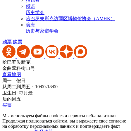
捐赠者
俄语
历史学会
哈巴罗夫斯克边疆区博物馆协会（AMHK）
滨海
历史与家谱学会
购票
购票
哈巴罗失新克,
金曲翠科街11号
查看地图
周一：假日
从周二到周五：10:00-18:00
卫生日: 每月最
后的周五
买票
Мы используем файлы cookies и сервисы веб-аналитики.
Продолжая пользоваться сайтом, вы выражаете свое согласие
на обработку персональных данных и подтверждаете факт