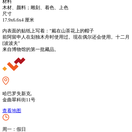
材料
木材、颜料；雕刻、着色、上色
尺寸
17.9x6.6x4 厘米
内表面的贴纸上写着："戴在山茶花上的帽子
前阿留申人在划独木舟时使用过。现在偶尔还会使用。十二月
[波波夫"
来自博物馆的第一批藏品。
哈巴罗失新克,
金曲翠科街11号
查看地图
周一：假日