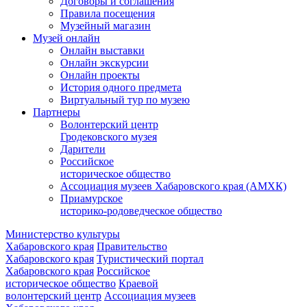
Договоры и соглашения
Правила посещения
Музейный магазин
Музей онлайн
Онлайн выставки
Онлайн экскурсии
Онлайн проекты
История одного предмета
Виртуальный тур по музею
Партнеры
Волонтерский центр
Гродековского музея
Дарители
Российское
историческое общество
Ассоциация музеев Хабаровского края (АМХК)
Приамурское
историко-родоведческое общество
Министерство культуры
Хабаровского края
Правительство
Хабаровского края
Туристический портал
Хабаровского края
Российское
историческое общество
Краевой
волонтерский центр
Ассоциация музеев