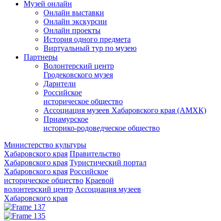
Музей онлайн
Онлайн выставки
Онлайн экскурсии
Онлайн проекты
История одного предмета
Виртуальный тур по музею
Партнеры
Волонтерский центр
Гродековского музея
Дарители
Российское
историческое общество
Ассоциация музеев Хабаровского края (АМХК)
Приамурское
историко-родоведческое общество
Министерство культуры
Хабаровского края
Правительство
Хабаровского края
Туристический портал
Хабаровского края
Российское
историческое общество
Краевой
волонтерский центр
Ассоциация музеев
Хабаровского края