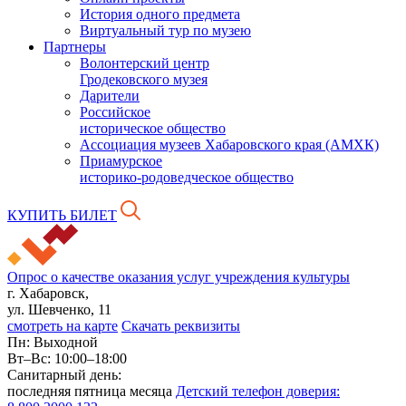
История одного предмета
Виртуальный тур по музею
Партнеры
Волонтерский центр
Гродековского музея
Дарители
Российское
историческое общество
Ассоциация музеев Хабаровского края (АМХК)
Приамурское
историко-родоведческое общество
КУПИТЬ БИЛЕТ
Опрос о качестве оказания услуг учреждения культуры
г. Хабаровск,
ул. Шевченко, 11
смотреть на карте
Скачать реквизиты
Пн: Выходной
Вт–Вс: 10:00–18:00
Санитарный день:
последняя пятница месяца
Детский телефон доверия: